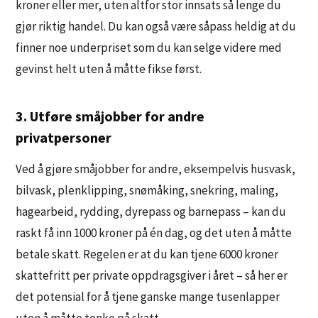
kroner eller mer, uten altfor stor innsats så lenge du
gjør riktig handel. Du kan også være såpass heldig at du
finner noe underpriset som du kan selge videre med
gevinst helt uten å måtte fikse først.
3. Utføre småjobber for andre
privatpersoner
Ved å gjøre småjobber for andre, eksempelvis husvask,
bilvask, plenklipping, snømåking, snekring, maling,
hagearbeid, rydding, dyrepass og barnepass – kan du
raskt få inn 1000 kroner på én dag, og det uten å måtte
betale skatt. Regelen er at du kan tjene 6000 kroner
skattefritt per private oppdragsgiver i året – så her er
det potensial for å tjene ganske mange tusenlapper
uten å måtte tenke på skatt.