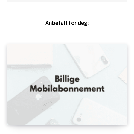
t
s
i
d
e
Anbefalt for deg: