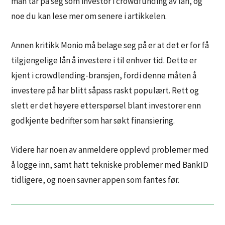
man tar på seg som investor i crowdfunding av lån, og
noe du kan lese mer om senere i artikkelen.
Annen kritikk Monio må belage seg på er at det er for få
tilgjengelige lån å investere i til enhver tid. Dette er
kjent i crowdlending-bransjen, fordi denne måten å
investere på har blitt såpass raskt populært. Rett og
slett er det høyere etterspørsel blant investorer enn
godkjente bedrifter som har søkt finansiering.
Videre har noen av anmeldere opplevd problemer med
å logge inn, samt hatt tekniske problemer med BankID
tidligere, og noen savner appen som fantes før.