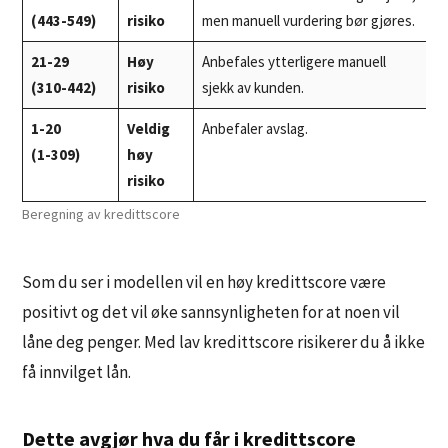
(443-549)
risiko
men manuell vurdering bør gjøres.
21-29
Høy
Anbefales ytterligere manuell
(310-442)
risiko
sjekk av kunden.
1-20
Veldig
Anbefaler avslag.
(1-309)
høy
risiko
Beregning av kredittscore
Som du ser i modellen vil en høy kredittscore være
positivt og det vil øke sannsynligheten for at noen vil
låne deg penger. Med lav kredittscore risikerer du å ikke
få innvilget lån.
Dette avgjør hva du får i kredittscore