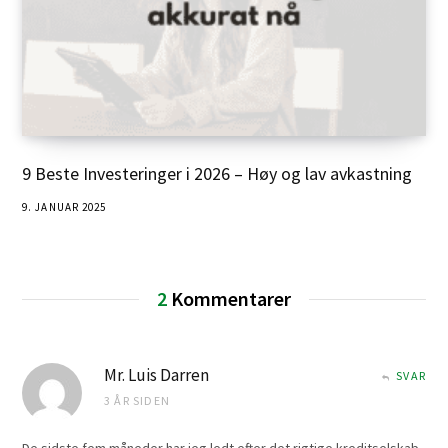
9 Beste Investeringer i 2026 – Høy og lav avkastning
9. JANUAR 2025
2
Kommentarer
Mr. Luis Darren
SVAR
3 ÅR SIDEN
De sidste fem måneder har jeg ledt efter det rigtige kreditselskab