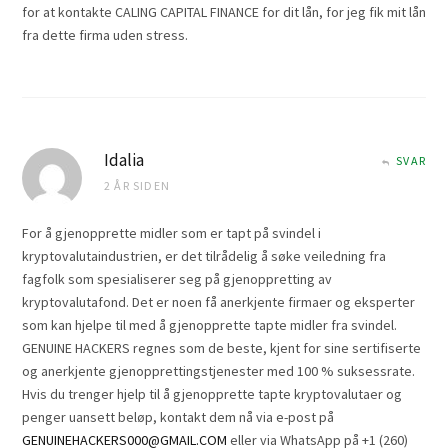
for at kontakte CALING CAPITAL FINANCE for dit lån, for jeg fik mit lån
fra dette firma uden stress.
Idalia
SVAR
2 ÅR SIDEN
For å gjenopprette midler som er tapt på svindel i
kryptovalutaindustrien, er det tilrådelig å søke veiledning fra
fagfolk som spesialiserer seg på gjenoppretting av
kryptovalutafond. Det er noen få anerkjente firmaer og eksperter
som kan hjelpe til med å gjenopprette tapte midler fra svindel.
GENUINE HACKERS regnes som de beste, kjent for sine sertifiserte
og anerkjente gjenopprettingstjenester med 100 % suksessrate.
Hvis du trenger hjelp til å gjenopprette tapte kryptovalutaer og
penger uansett beløp, kontakt dem nå via e-post på
GENUINEHACKERS000@GMAIL.COM
eller via WhatsApp på +1 (260)