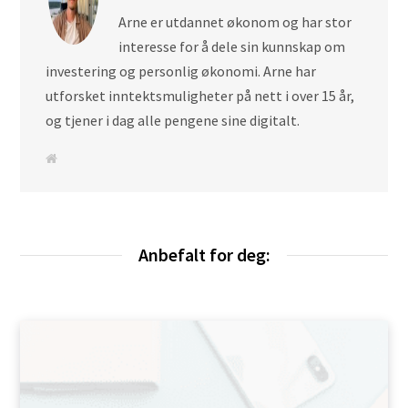
Arne er utdannet økonom og har stor
interesse for å dele sin kunnskap om
investering og personlig økonomi. Arne har
utforsket inntektsmuligheter på nett i over 15 år,
og tjener i dag alle pengene sine digitalt.
N
e
t
t
s
i
d
e
Anbefalt for deg: