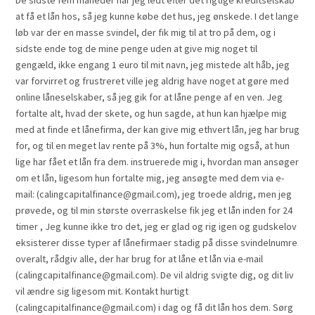
at få et lån hos, så jeg kunne købe det hus, jeg ønskede. I det lange
løb var der en masse svindel, der fik mig til at tro på dem, og i
sidste ende tog de mine penge uden at give mig noget til
gengæld, ikke engang 1 euro til mit navn, jeg mistede alt håb, jeg
var forvirret og frustreret ville jeg aldrig have noget at gøre med
online låneselskaber, så jeg gik for at låne penge af en ven. Jeg
fortalte alt, hvad der skete, og hun sagde, at hun kan hjælpe mig
med at finde et lånefirma, der kan give mig ethvert lån, jeg har brug
for, og til en meget lav rente på 3%, hun fortalte mig også, at hun
lige har fået et lån fra dem. instruerede mig i, hvordan man ansøger
om et lån, ligesom hun fortalte mig, jeg ansøgte med dem via e-
mail: (calingcapitalfinance@gmail.com), jeg troede aldrig, men jeg
prøvede, og til min største overraskelse fik jeg et lån inden for 24
timer , Jeg kunne ikke tro det, jeg er glad og rig igen og gudskelov
eksisterer disse typer af lånefirmaer stadig på disse svindelnumre
overalt, rådgiv alle, der har brug for at låne et lån via e-mail
(calingcapitalfinance@gmail.com). De vil aldrig svigte dig, og dit liv
vil ændre sig ligesom mit. Kontakt hurtigt
(calingcapitalfinance@gmail.com) i dag og få dit lån hos dem. Sørg