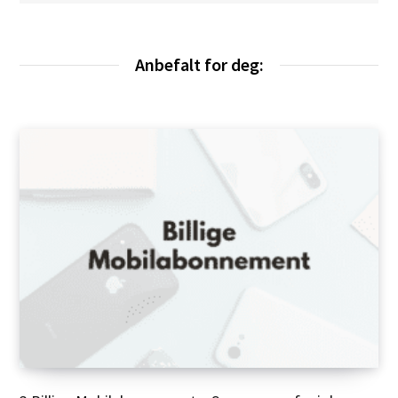
t
s
i
d
e
Anbefalt for deg: