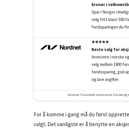
kroner i velkomst
Spar i Norges rimelig
velg fritt blant 500 
fondsparingen du fi
Beste valg for aks
Investere i norske og 
velg mellom 1800 fon
fondssparing, god ap
og lave avgifter.
Annonse: Finansielle verdipapirer kan øke og min
For å komme i gang må du først opprette
valgt. Det vanligste er å benytte en aksj