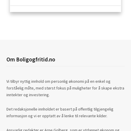
Om Boligogfritid.no
Vi tilbyr nyttig innhold om personlig økonomi på en enkel og
forståelig måte, med størst fokus på muligheter for å skape ekstra
inntekter og investering.
Det redaksjonelle innholdet er basert på offentlig tilgjengelig
informasjon og vi er opptatt av å lenke til relevante kilder.
Ansvarlig redaktør er Arne Golberg, som er utdannet økonom og